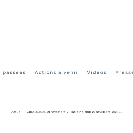
s passées
Actions à venir
Vidéos
Press
Img-cine-club-21-novembre-2021-42
Accueil
/
Ciné-club du 21 novembre
/
Img-cine-club-21-novembre-2021-42