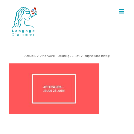
Skip
to
content
mignature ldf (13)
Accueil
/
Afterwork – Jeudi 9 Juillet
/
mignature ldf (13)