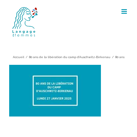
Skip
to
content
80 ans
Accueil
/
80 ans de la libération du camp d’Auschwitz-Birkenau
/
80 ans