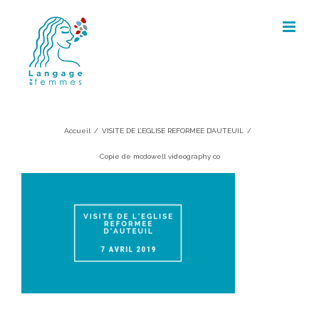
Skip
to
content
Copie de mcdowell videography co
Accueil
/
VISITE DE L’EGLISE REFORMEE D’AUTEUIL
/
Copie de mcdowell videography co