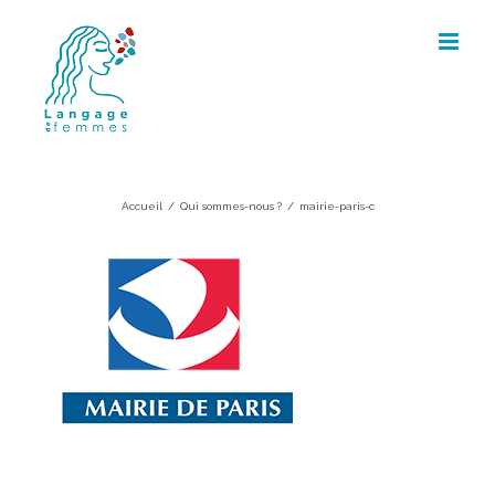
Skip
to
content
mairie-paris-c
Accueil
/
Qui sommes-nous ?
/
mairie-paris-c