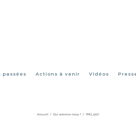
s passées
Actions à venir
Vidéos
Press
IMG_1027
Accueil
/
Qui sommes-nous ?
/
IMG_1027