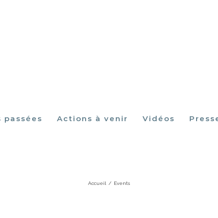
s passées
Actions à venir
Vidéos
Press
Events
Accueil
/
Events