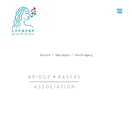
Skip
to
content
client-logo-5
Accueil
/
Nos projet
/
client-logo-5