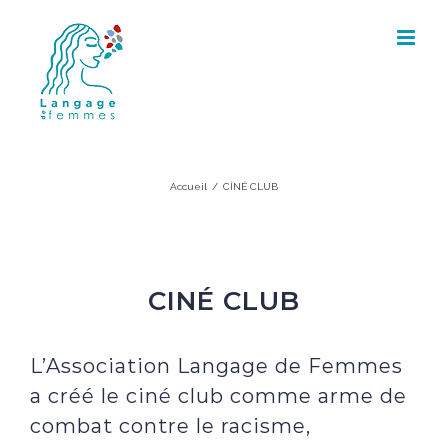
Skip
to
content
CÎNÉ CLUB
Accueil
/
CÎNÉ CLUB
CINÉ CLUB
L’Association Langage de Femmes
a créé le ciné club comme arme de
combat contre le racisme,