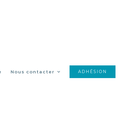
e
Nous contacter
ADHÉSION
2208_n