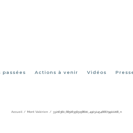
s passées
Actions à venir
Vidéos
Press
360_685063565158600_490324546667990
Accueil
/
Mont Valérien
/
33216360_685063565158600_4903245466679902208_n