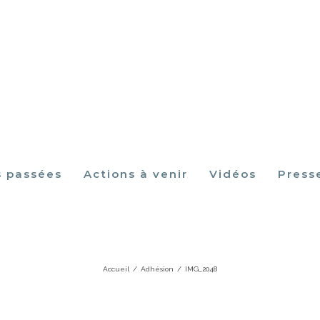
s passées
Actions à venir
Vidéos
Press
IMG_2048
Accueil
/
Adhésion
/
IMG_2048