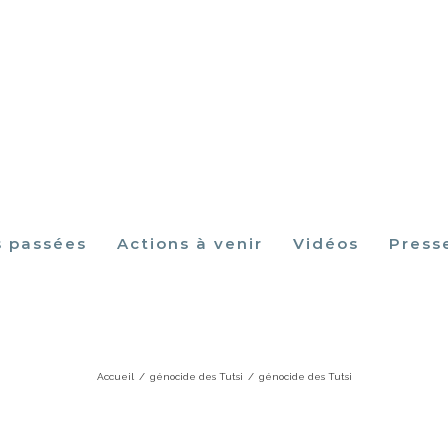
s passées
Actions à venir
Vidéos
Press
génocide des Tutsi
Accueil
/
génocide des Tutsi
/
génocide des Tutsi